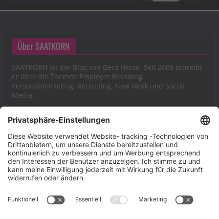
Über SAATKORN
SAATKORN ist der Blog von Gero Hesse. Seit 2009 schreibt
er über die Themen Employer Branding,
Personalmarketing, Recruiting, New Work und Social
Media.
Impressum
Impressum
Datenschutzerklärung
Cookie-Richtlinie (EU)
SAATKORN – der Employer Branding Blog