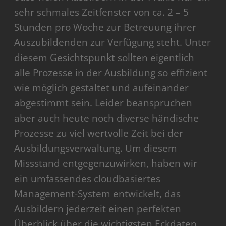
sehr schmales Zeitfenster von ca. 2 – 5
powered by
Usercentrics Consent Management
Platform
Stunden pro Woche zur Betreuung ihrer
Auszubildenden zur Verfügung steht. Unter
diesem Gesichtspunkt sollten eigentlich
alle Prozesse in der Ausbildung so effizient
wie möglich gestaltet und aufeinander
abgestimmt sein. Leider beanspruchen
aber auch heute noch diverse händische
Prozesse zu viel wertvolle Zeit bei der
Ausbildungsverwaltung. Um diesem
Missstand entgegenzuwirken, haben wir
ein umfassendes cloudbasiertes
Management-System entwickelt, das
Ausbildern jederzeit einen perfekten
Überblick über die wichtigsten Eckdaten