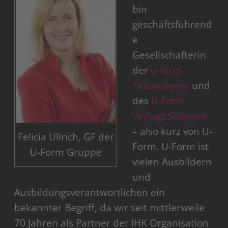
bin
geschäftsführend
e
Gesellschafterin
der
u-form
Testsysteme
und
des
U-Form
Verlags Solingen
– also kurz von U-
Felicia Ullrich, GF der
Form. U-Form ist
U-Form Gruppe
vielen Ausbildern
und
Ausbildungsverantwortlichen ein
bekannter Begriff, da wir seit mittlerweile
70 Jahren als Partner der IHK Organisation