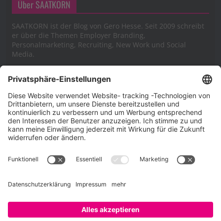
Über SAATKORN
SAATKORN ist der Blog von Gero Hesse. Seit 2009 schreibt
er über die Themen Employer Branding,
Personalmarketing, Recruiting, New Work und Social
Media.
Impressum
Impressum
Datenschutzerklärung
Cookie-Richtlinie (EU)
SAATKORN – der Employer Branding Blog
Werbung auf SAATKORN