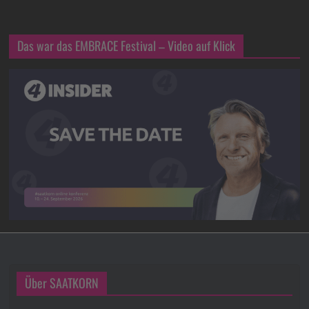
Das war das EMBRACE Festival – Video auf Klick
Über SAATKORN