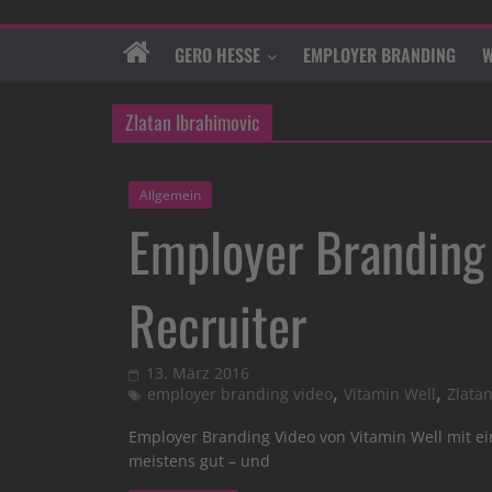
GERO HESSE
EMPLOYER BRANDING
W
Zlatan Ibrahimovic
Allgemein
Employer Branding 
Recruiter
13. März 2016
,
,
employer branding video
Vitamin Well
Zlata
Employer Branding Video von Vitamin Well mit ein
meistens gut – und