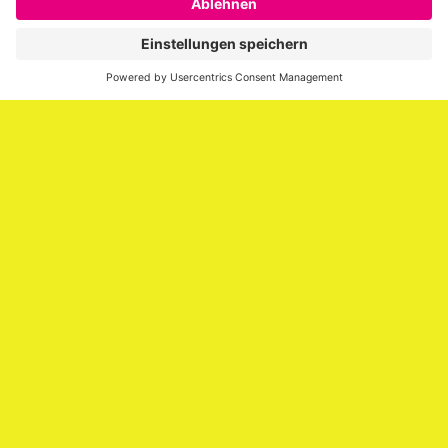
er über die Themen Employer Branding,
Personalmarketing, Recruiting, New Work und Social
Media.
Impressum
Impressum
Datenschutzerklärung
Cookie-Richtlinie (EU)
SAATKORN – der Employer Branding Blog
Werbung auf SAATKORN
Copyright © 2026
SAATKORN