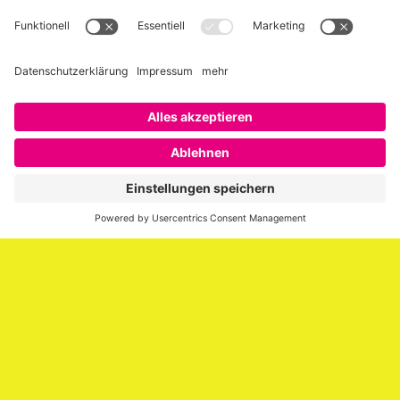
Über SAATKORN
SAATKORN ist der Blog von Gero Hesse. Seit 2009 schreibt
er über die Themen Employer Branding,
Personalmarketing, Recruiting, New Work und Social
Media.
Impressum
Impressum
Datenschutzerklärung
Cookie-Richtlinie (EU)