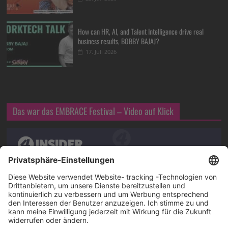
How can HR, AI, and Talent Intelligence drive real
business results, BOBBY BAJAJ?
17. Juli 2026
Das war das EMBRACE Festival – Video auf Klick