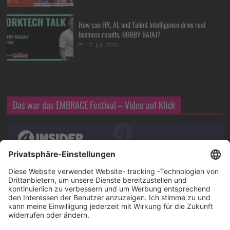
How can HR, AI, and Talent Intelligence drive real
business results, BOBBY BAJAJ?
17. Juli 2026
Das war das EMBRACE Festival – Video auf Klick