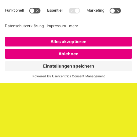
Über SAATKORN
SAATKORN ist der Blog von Gero Hesse. Seit 2009 schreibt
er über die Themen Employer Branding,
Personalmarketing, Recruiting, New Work und Social
Media.
Impressum
Impressum
Datenschutzerklärung
Cookie-Richtlinie (EU)