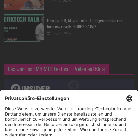
23. Juli 2026
How can HR, AI, and Talent Intelligence drive real
business results, BOBBY BAJAJ?
17. Juli 2026
Das war das EMBRACE Festival – Video auf Klick