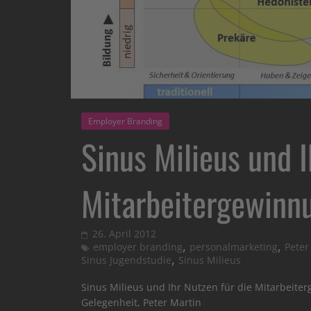
Employer Branding
Sinus Milieus und I
Mitarbeitergewinn
26. April 2012
,
,
employer branding
personalmarketing
Peter
,
Sinus Jugendstudie
Sinus Milieus
Sinus Milieus und Ihr Nutzen für die Mitarbeite
Gelegenheit, Peter Martin