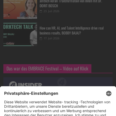
amtlich voran: Transformation von Innen mit Dr.
DORIT BOSCH
23. Juli 2026
How can HR, AI, and Talent Intelligence drive real
business results, BOBBY BAJAJ?
17. Juli 2026
Das war das EMBRACE Festival – Video auf Klick