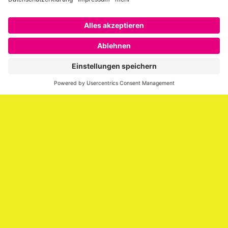
Über SAATKORN
SAATKORN ist der Blog von Gero Hesse. Seit 2009 schreibt
er über die Themen Employer Branding,
Personalmarketing, Recruiting, New Work und Social
Media.
Impressum
Impressum
Datenschutzerklärung
Cookie-Richtlinie (EU)
SAATKORN – der Employer Branding Blog
Werbung auf SAATKORN