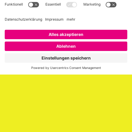
Über SAATKORN
SAATKORN ist der Blog von Gero Hesse. Seit 2009 schreibt
er über die Themen Employer Branding,
Personalmarketing, Recruiting, New Work und Social
Media.
Impressum
Impressum
Datenschutzerklärung
Cookie-Richtlinie (EU)