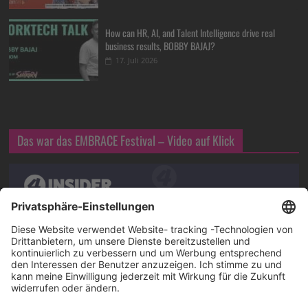
How can HR, AI, and Talent Intelligence drive real
business results, BOBBY BAJAJ?
17. Juli 2026
Das war das EMBRACE Festival – Video auf Klick