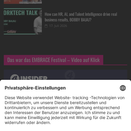
How can HR, AI, and Talent Intelligence drive real
business results, BOBBY BAJAJ?
17. Juli 2026
Das war das EMBRACE Festival – Video auf Klick