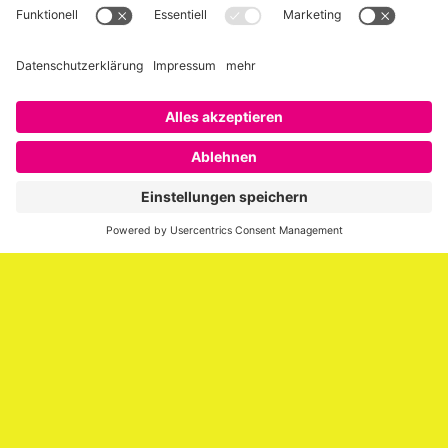
Über SAATKORN
SAATKORN ist der Blog von Gero Hesse. Seit 2009 schreibt
er über die Themen Employer Branding,
Personalmarketing, Recruiting, New Work und Social
Media.
Impressum
Impressum
Datenschutzerklärung
Cookie-Richtlinie (EU)