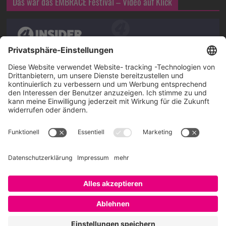
Das war das EMBRACE Festival – Video auf Klick
Über SAATKORN
SAATKORN ist der Blog von Gero Hesse. Seit 2009 schreibt
er über die Themen Employer Branding,
Personalmarketing, Recruiting, New Work und Social