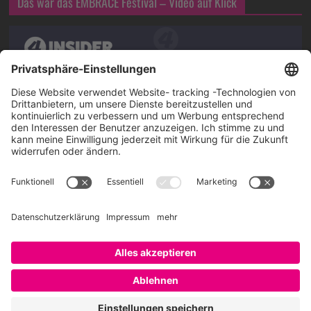
Das war das EMBRACE Festival – Video auf Klick
Über SAATKORN
SAATKORN ist der Blog von Gero Hesse. Seit 2009 schreibt
er über die Themen Employer Branding,
Personalmarketing, Recruiting, New Work und Social