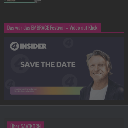
Das war das EMBRACE Festival – Video auf Klick
Über SAATKORN