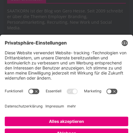
SAATKORN ist der Blog von Gero Hesse. Seit 2009 schreibt
er über die Themen Employer Branding,
Personalmarketing, Recruiting, New Work und Social
Media.
Impressum
Impressum
Datenschutzerklärung
Cookie-Richtlinie (EU)
SAATKORN – der Employer Branding Blog
Werbung auf SAATKORN