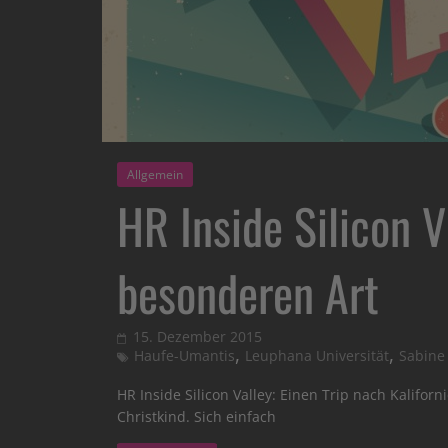
Allgemein
HR Inside Silicon V
besonderen Art
15. Dezember 2015
,
,
Haufe-Umantis
Leuphana Universität
Sabine
HR Inside Silicon Valley: Einen Trip nach Kalifor
Christkind. Sich einfach