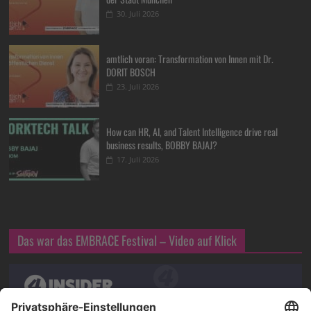
30. Juli 2026
amtlich voran: Transformation von Innen mit Dr.
DORIT BOSCH
23. Juli 2026
How can HR, AI, and Talent Intelligence drive real
business results, BOBBY BAJAJ?
17. Juli 2026
Das war das EMBRACE Festival – Video auf Klick