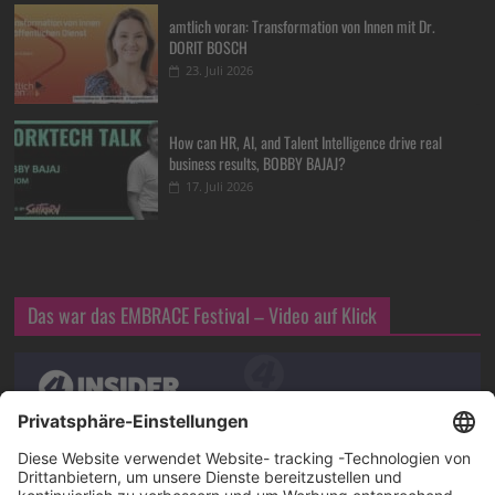
amtlich voran: Transformation von Innen mit Dr.
DORIT BOSCH
23. Juli 2026
How can HR, AI, and Talent Intelligence drive real
business results, BOBBY BAJAJ?
17. Juli 2026
Das war das EMBRACE Festival – Video auf Klick