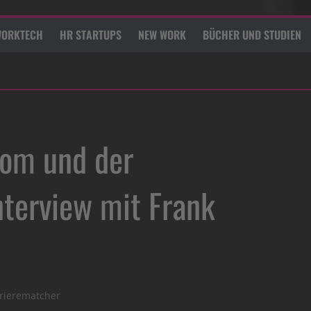
ORKTECH
HR STARTUPS
NEW WORK
BÜCHER UND STUDIEN
kom und der
nterview mit Frank
rierematcher