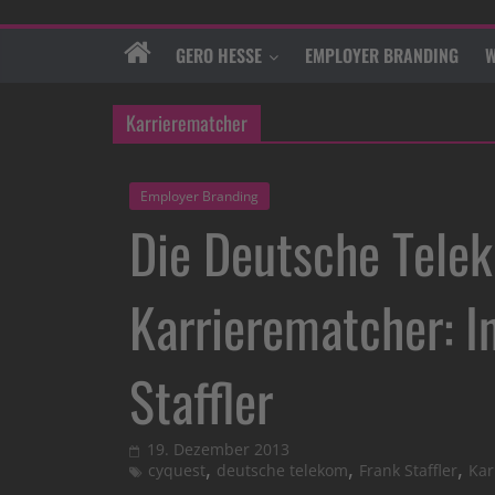
GERO HESSE
EMPLOYER BRANDING
W
Karrierematcher
Employer Branding
Die Deutsche Tele
Karrierematcher: I
Staffler
19. Dezember 2013
,
,
,
cyquest
deutsche telekom
Frank Staffler
Kar