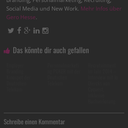
Branding, Personalmarketing, Recruiting,
Social Media und New Work.
Mehr Infos über
Gero Hesse
.
Das könnte dir auch gefallen
Employer
Personalmarketi
Recrutainment
Branding
ng POKER mit der
im Jahr 2014 –
Kinospot der
Deutschen
Interview mit Jo
Deutschen
Telekom
Diercks von
Telekom
Cyquest,
inklusive
Buchverlosung
Schreibe einen Kommentar