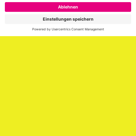
SAATKORN ist der Blog von Gero Hesse. Seit 2009 schreibt
er über die Themen Employer Branding,
Personalmarketing, Recruiting, New Work und Social
Media.
Impressum
Impressum
Datenschutzerklärung
Cookie-Richtlinie (EU)
SAATKORN – der Employer Branding Blog
Werbung auf SAATKORN