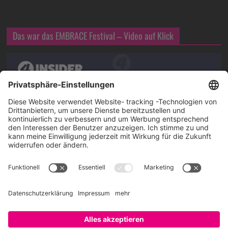
Das war das EMBRACE Festival – Video auf Klick
Über SAATKORN