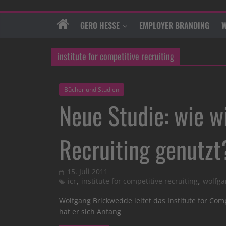
GERO HESSE
EMPLOYER BRANDING
W
institute for competitive recruiting
Bücher und Studien
Neue Studie: wie w
Recruiting genutzt
15. Juli 2011
,
,
icr
institute for competitive recruiting
wolfga
Wolfgang Brickwedde leitet das Institute for Comp
hat er sich Anfang