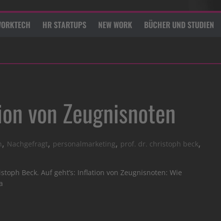
ORKTECH
HR STARTUPS
NEW WORK
BÜCHER UND STUDIEN
tion von Zeugnisnoten
,
,
,
,
n
Nachgefragt
personalmarketing
prof. dr. christoph beck
stoph Beck. Auf geht’s: Inflation von Zeugnisnoten: Wie
a