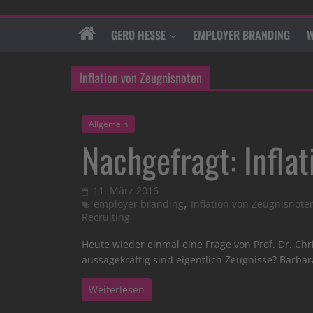
GERO HESSE
EMPLOYER BRANDING
W
Inflation von Zeugnisnoten
Allgemein
Nachgefragt: Infla
11. März 2016
,
employer branding
Inflation von Zeugnisnote
Recruiting
Heute wieder einmal eine Frage von Prof. Dr. Chri
aussagekräftig sind eigentlich Zeugnisse? Barbar
Weiterlesen