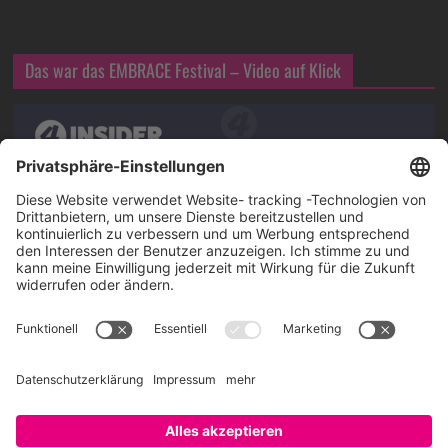
Das war das EMBRACE Festival – Video auf Klick
Über SAATKORN