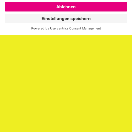
SAATKORN ist der Blog von Gero Hesse. Seit 2009 schreibt
er über die Themen Employer Branding,
Personalmarketing, Recruiting, New Work und Social
Media.
Impressum
Impressum
Datenschutzerklärung
Cookie-Richtlinie (EU)
SAATKORN – der Employer Branding Blog
Werbung auf SAATKORN