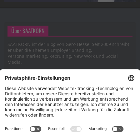
Über SAATKORN
SAATKORN ist der Blog von Gero Hesse. Seit 2009 schreibt
er über die Themen Employer Branding,
Personalmarketing, Recruiting, New Work und Social
Media.
Impressum
Impressum
Datenschutzerklärung
Cookie-Richtlinie (EU)
SAATKORN – der Employer Branding Blog