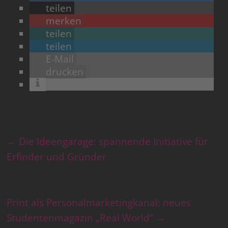
teilen
merken
teilen
teilen
E-Mail
drucken
←
Die Ideengarage: spannende Initiative für
Erfinder und Gründer
Print als Personalmarketingkanal: neues
Studentenmagazin „Real World“
→