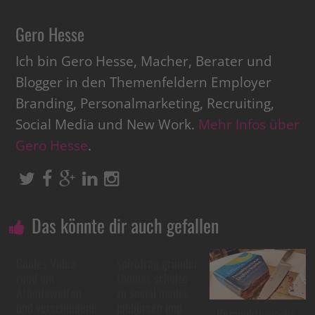
Gero Hesse
Ich bin Gero Hesse, Macher, Berater und
Blogger in den Themenfeldern Employer
Branding, Personalmarketing, Recruiting,
Social Media und New Work.
Mehr Infos über
Gero Hesse
.
Das könnte dir auch gefallen
Cooles Video
spirofrog gründer
rund um
thomas schulze
Arbeitswelten
zu social media,
und verschiedene
jobbörsen und
Perspektivwechs