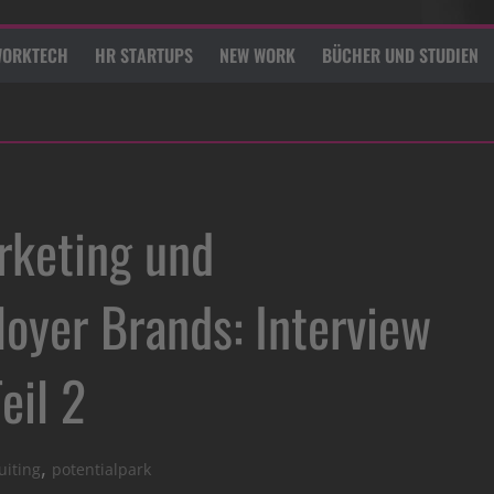
ORKTECH
HR STARTUPS
NEW WORK
BÜCHER UND STUDIEN
rketing und
loyer Brands: Interview
eil 2
,
uiting
potentialpark