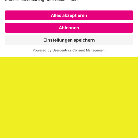
Über SAATKORN
SAATKORN ist der Blog von Gero Hesse. Seit 2009 schreibt
er über die Themen Employer Branding,
Personalmarketing, Recruiting, New Work und Social
Media.
Impressum
Impressum
Datenschutzerklärung
Cookie-Richtlinie (EU)
SAATKORN – der Employer Branding Blog
Werbung auf SAATKORN