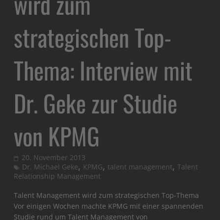
wird zum
strategischen Top-
Thema: Interview mit
Dr. Geke zur Studie
von KPMG
20. November 2013
,
,
,
Dr. Michael Geke
KPMG
talent management
Talent
Relationship Management
Talent Management wird zum strategischen Top-Thema
Vor einigen Wochen machte KPMG mit einer spannenden
Studie rund um Talent Management von