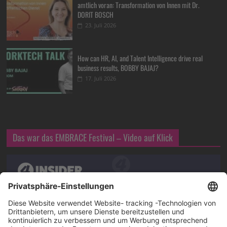
amtlich voran: Transformation von Innen mit Dr.
DORIT BOSCH
23. Juli 2026
How can HR, AI, and Talent Intelligence drive real
business results, BOBBY BAJAJ?
17. Juli 2026
Das war das EMBRACE Festival – Video auf Klick