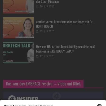
der Stadt München
30. Juli 2026
amtlich voran: Transformation von Innen mit Dr.
DORIT BOSCH
23. Juli 2026
How can HR, AI, and Talent Intelligence drive real
business results, BOBBY BAJAJ?
17. Juli 2026
Das war das EMBRACE Festival – Video auf Klick