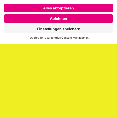
Über SAATKORN
SAATKORN ist der Blog von Gero Hesse. Seit 2009 schreibt
er über die Themen Employer Branding,
Personalmarketing, Recruiting, New Work und Social
Media.
Impressum
Impressum
Datenschutzerklärung
Cookie-Richtlinie (EU)
SAATKORN – der Employer Branding Blog
Werbung auf SAATKORN