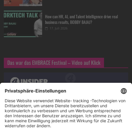
How can HR, AI, and Talent Intelligence drive real
business results, BOBBY BAJAJ?
17. Juli 2026
Das war das EMBRACE Festival – Video auf Klick