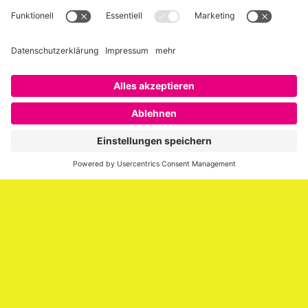
Über SAATKORN
SAATKORN ist der Blog von Gero Hesse. Seit 2009 schreibt
er über die Themen Employer Branding,
Personalmarketing, Recruiting, New Work und Social
Media.
Impressum
Impressum
Datenschutzerklärung
Cookie-Richtlinie (EU)