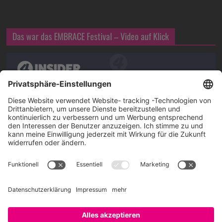
Das war das EMBRACE Festival – Video auf Klick
Über SAATKORN