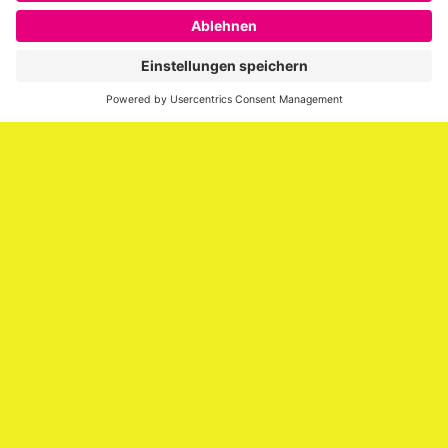
SAATKORN ist der Blog von Gero Hesse. Seit 2009 schreibt
er über die Themen Employer Branding,
Personalmarketing, Recruiting, New Work und Social
Media.
Impressum
Impressum
Datenschutzerklärung
Cookie-Richtlinie (EU)
SAATKORN – der Employer Branding Blog
Werbung auf SAATKORN