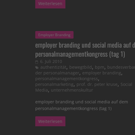
Weiterlesen
Employer Branding
employer branding und social media auf 
personalmanagementkongress (tag 1)
6. Juli 2010
,
,
,
authentizität
bewegtbild
bpm
bundesverba
,
,
der personalmanager
employer branding
,
personalmanagementkongress
,
,
personalmarketing
prof. dr. peter kruse
Social
,
Media
unternehmenskultur
employer branding und social media auf dem
personalmanagementkongress (tag 1)
Weiterlesen