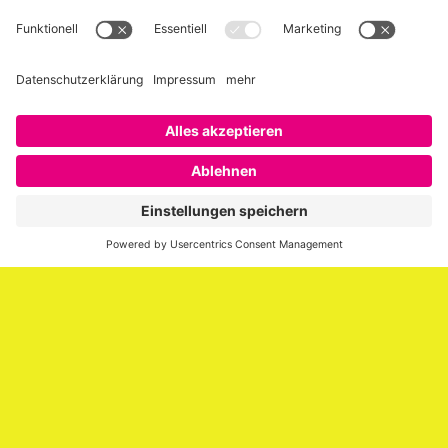
Über SAATKORN
SAATKORN ist der Blog von Gero Hesse. Seit 2009 schreibt
er über die Themen Employer Branding,
Personalmarketing, Recruiting, New Work und Social
Media.
Impressum
Impressum
Datenschutzerklärung
Cookie-Richtlinie (EU)