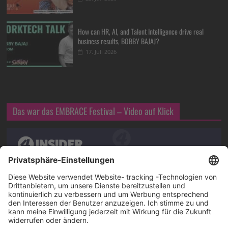
How can HR, AI, and Talent Intelligence drive real
business results, BOBBY BAJAJ?
17. Juli 2026
Das war das EMBRACE Festival – Video auf Klick