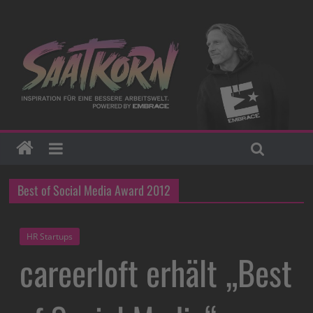
Best of Social Media Award 2012
HR Startups
careerloft erhält „Best