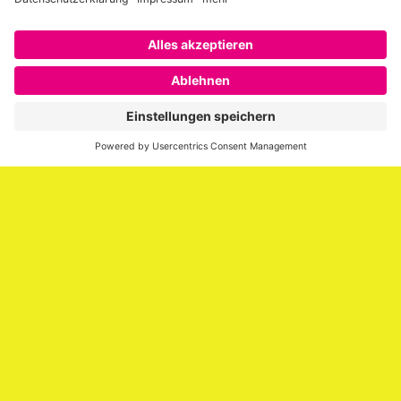
Über SAATKORN
SAATKORN ist der Blog von Gero Hesse. Seit 2009 schreibt
er über die Themen Employer Branding,
Personalmarketing, Recruiting, New Work und Social
Media.
Impressum
Impressum
Datenschutzerklärung
Cookie-Richtlinie (EU)
SAATKORN – der Employer Branding Blog
Werbung auf SAATKORN