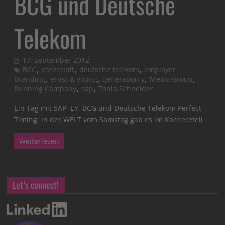
BCG und Deutsche
Telekom
17. September 2012
,
,
,
BCG
careerloft
deutsche telekom
employer
,
,
,
,
branding
ernst & young
generation y
Metro Group
,
,
Running Company
sap
Tonia Schneider
Ein Tag mit SAP, EY, BCG und Deutsche Telekom Perfect
Timing: in der WELT vom Samstag gab es im Karriereteil
Weiterlesen
Let’s connect!