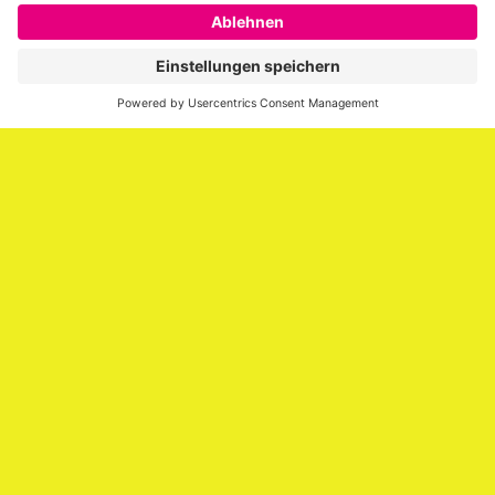
SAATKORN ist der Blog von Gero Hesse. Seit 2009 schreibt
er über die Themen Employer Branding,
Personalmarketing, Recruiting, New Work und Social
Media.
Impressum
Impressum
Datenschutzerklärung
Cookie-Richtlinie (EU)
SAATKORN – der Employer Branding Blog
Werbung auf SAATKORN