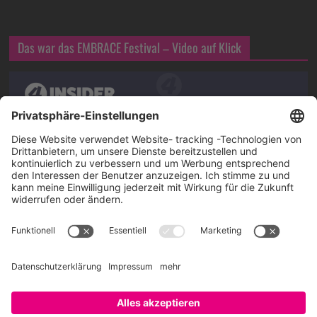
Das war das EMBRACE Festival – Video auf Klick
Über SAATKORN