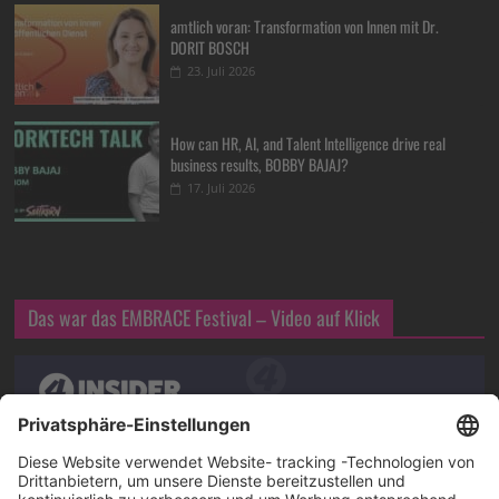
amtlich voran: Transformation von Innen mit Dr.
DORIT BOSCH
23. Juli 2026
How can HR, AI, and Talent Intelligence drive real
business results, BOBBY BAJAJ?
17. Juli 2026
Das war das EMBRACE Festival – Video auf Klick