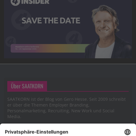
Über SAATKORN
SAATKORN ist der Blog von Gero Hesse. Seit 2009 schreibt
er über die Themen Employer Branding,
Personalmarketing, Recruiting, New Work und Social
Media.