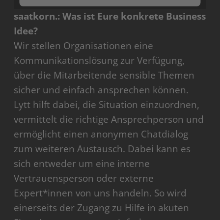
saatkorn.: Was ist Eure konkrete Business
Mehr Informationen
Idee?
Akzeptieren
Wir stellen Organisationen eine
Kommunikationslösung zur Verfügung,
powered by
Usercentrics Consent Management
Platform
über die Mitarbeitende sensible Themen
sicher und einfach ansprechen können.
Lytt hilft dabei, die Situation einzuordnen,
vermittelt die richtige Ansprechperson und
ermöglicht einen anonymen Chatdialog
zum weiteren Austausch. Dabei kann es
sich entweder um eine interne
Vertrauensperson oder externe
Expert*innen von uns handeln. So wird
einerseits der Zugang zu Hilfe in akuten