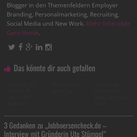
Blogger in den Themenfeldern Employer
Branding, Personalmarketing, Recruiting,
Social Media und New Work.
Mehr Infos über
Gero Hesse
.
Das könnte dir auch gefallen
mobileJob: die
Neue Jobbörse
relevanz von
Jobbörse für
TalentFrogs
jobbörsen in
„blue collar“
zeiten von social
Bewerber
media
3 Gedanken zu „
Jobboersencheck.de –
Interview mit Gründerin Ute Stümpel
“