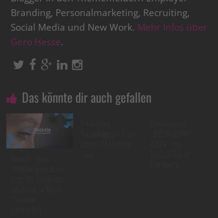
Branding, Personalmarketing, Recruiting,
Social Media und New Work.
Mehr Infos über
Gero Hesse
.
Das könnte dir auch gefallen
Postbank
Fachtagung
Ausbildungs Navi:
„RECRUITING
neues Matching
2014“ am
Tool
10.9.2013 in
Berufs- und
Hamburg
Studienorientier
ung für Schüler:
blicksta in Beta-
Version
gestartet