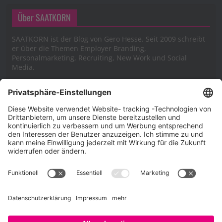
Über SAATKORN
SAATKORN ist der Blog von Gero Hesse. Seit 2009 schreibt
er über die Themen Employer Branding,
Personalmarketing, Recruiting, New Work und Social
Media.
Impressum
Impressum
Datenschutzerklärung
Cookie-Richtlinie (EU)
SAATKORN – der Employer Branding Blog
Werbung auf SAATKORN