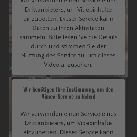
Wir verwenden einen Service eines
Drittanbieters, um Videoinhalte
einzubetten. Dieser Service kann
Daten zu Ihren Aktivitäten
sammeln. Bitte lesen Sie die Details
durch und stimmen Sie der
Nutzung des Service zu, um dieses
Video anzusehen.
Mehr Informationen
Wir benötigen Ihre Zustimmung, um den
Vimeo-Service zu laden!
Akzeptieren
powered by
Usercentrics Consent Management
Wir verwenden einen Service eines
Platform
Drittanbieters, um Videoinhalte
einzubetten. Dieser Service kann