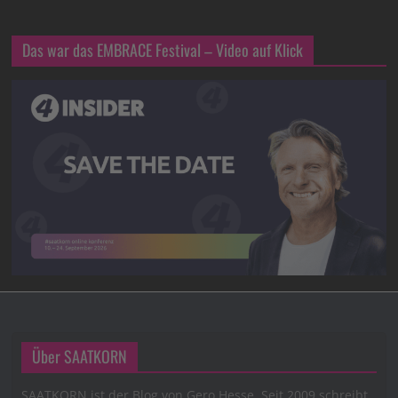
Das war das EMBRACE Festival – Video auf Klick
Über SAATKORN
SAATKORN ist der Blog von Gero Hesse. Seit 2009 schreibt