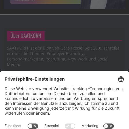
Über SAATKORN
SAATKORN ist der Blog von Gero Hesse. Seit 2009 schreibt
er über die Themen Employer Branding,
Personalmarketing, Recruiting, New Work und Social
Media.
Impressum
Impressum
Datenschutzerklärung
Cookie-Richtlinie (EU)