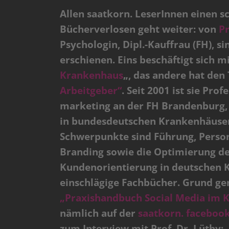
Allen saatkorn. LeserInnen einen s
Bücherverlosen geht weiter: von
Pr
Psychologin, Dipl.-Kauffrau (FH), 
erschienen. Eins beschäftigt sich mi
Krankenhaus
„, das andere hat den 
Arbeitgeber“
. Seit 2001 ist sie Pr
marketing an der FH Brandenburg, 
in bundesdeutschen Krankenhäusern
Schwerpunkte sind Führung, Pers
Branding sowie die Optimierung der
Kundenorientierung in deutschen Kr
einschlägige Fachbücher. Grund gen
„Praxishandbuch Social Media im 
nämlich auf der
saatkorn. facebook
zum Interview mit Prof. Dr. Lüthy: