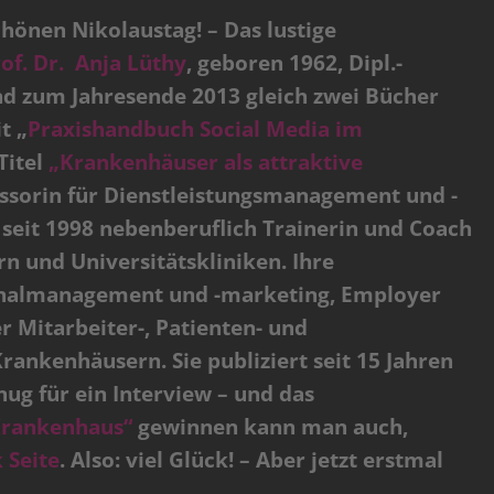
chönen Nikolaustag! – Das lustige
of. Dr. Anja Lüthy
, geboren 1962, Dipl.-
sind zum Jahresende 2013 gleich zwei Bücher
t „
Praxishandbuch Social Media im
Titel
„Krankenhäuser als attraktive
ofessorin für Dienstleistungsmanagement und -
seit 1998 nebenberuflich Trainerin und Coach
 und Universitätskliniken. Ihre
onalmanagement und -marketing, Employer
 Mitarbeiter-, Patienten- und
ankenhäusern. Sie publiziert seit 15 Jahren
ug für ein Interview – und das
Krankenhaus“
gewinnen kann man auch,
 Seite
. Also: viel Glück! – Aber jetzt erstmal