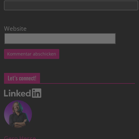
Website
Let’s connect!
Gero Hesse