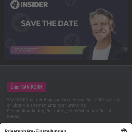
Über SAATKORN
SAATKORN ist der Blog von Gero Hesse. Seit 2009 schreibt
er über die Themen Employer Branding,
Personalmarketing, Recruiting, New Work und Social
Media.