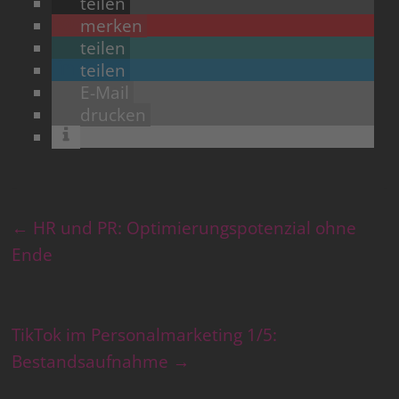
teilen
merken
teilen
teilen
E-Mail
drucken
←
HR und PR: Optimierungspotenzial ohne
Ende
TikTok im Personalmarketing 1/5:
Bestandsaufnahme
→