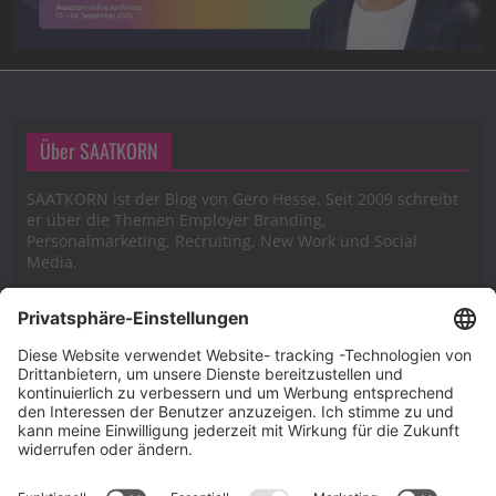
Über SAATKORN
SAATKORN ist der Blog von Gero Hesse. Seit 2009 schreibt
er über die Themen Employer Branding,
Personalmarketing, Recruiting, New Work und Social
Media.
Impressum
Impressum
Datenschutzerklärung