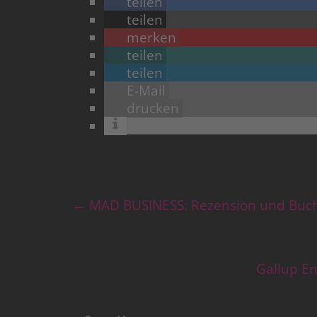
teilen
teilen
merken
teilen
teilen
E-Mail
drucken
←
MAD BUSINESS: Rezension und Buch
Gallup E