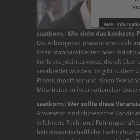
Vi
Mehr Informati
saatkorn.: Wie sieht das konkrete
powered by
Userce
Die Arbeitgeber präsentieren sich a
ihren standardisierten oder individ
konkrete Jobinterviews, die oft über
verabredet wurden. Es gibt zudem 
Premiumpartner und einen Workshop
Mitarbeiter in internationalen Unt
saatkorn.: Wer sollte diese Veranst
Anwesend sind chinesische Kandidat
erfahrene Fach- und Führungskräfte.
betriebswirtschaftliche Fachrichtun