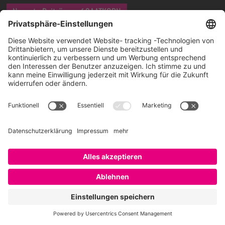
Neueste Beiträge auf SAATKORN
amtlich voran: Employer Branding bei der IWB Basel
mit Katarina Karadzic
6. August 2026
amtlich voran: das Corporate Influencer Program
der Stadt München
30. Juli 2026
amtlich voran: Transformation von Innen mit Dr.
DORIT BOSCH
23. Juli 2026
How can HR, AI, and Talent Intelligence drive real
business results, BOBBY BAJAJ?
17. Juli 2026