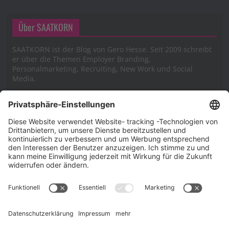
Über SAATKORN
SAATKORN ist der Blog von Gero Hesse. Seit 2009 schreibt
er über die Themen Employer Branding,
Personalmarketing, Recruiting, New Work und Social
Media.
Impressum
Impressum
Datenschutzerklärung
Cookie-Richtlinie (EU)
SAATKORN – der Employer Branding Blog
Werbung auf SAATKORN